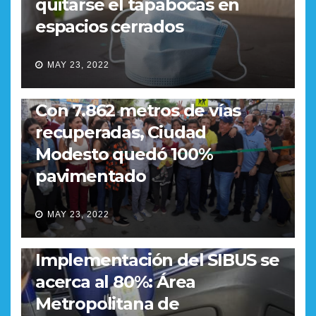
quitarse el tapabocas en
espacios cerrados
MAY 23, 2022
REGIONAL
Con 7.862 metros de vías
recuperadas, Ciudad
Modesto quedó 100%
pavimentado
MAY 23, 2022
REGIONAL
Implementación del SIBUS se
acerca al 80%: Área
Metropolitana de