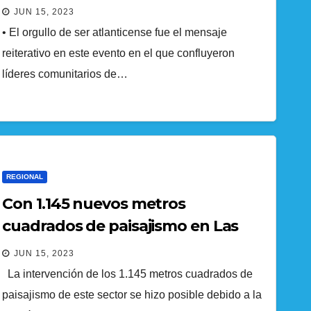
campaña para llegar a la
JUN 15, 2023
gobernación del atlántico
• El orgullo de ser atlanticense fue el mensaje
reiterativo en este evento en el que confluyeron
líderes comunitarios de…
REGIONAL
Con 1.145 nuevos metros
cuadrados de paisajismo en Las
Cayenas, Barranquilla se sigue
JUN 15, 2023
consolidando como una
La intervención de los 1.145 metros cuadrados de
biodiverciudad
paisajismo de este sector se hizo posible debido a la