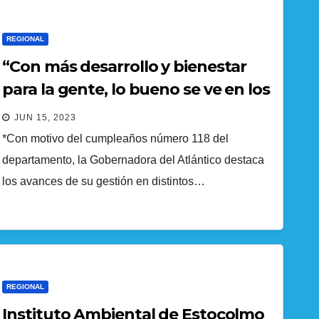
REGIONAL
“Con más desarrollo y bienestar
para la gente, lo bueno se ve en los
118 años del Atlántico”: Elsa
JUN 15, 2023
Noguera
*Con motivo del cumpleaños número 118 del
departamento, la Gobernadora del Atlántico destaca
los avances de su gestión en distintos…
REGIONAL
Instituto Ambiental de Estocolmo