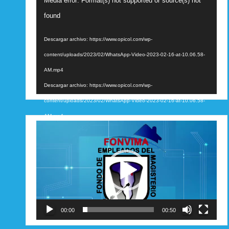
Media error: Format(s) not supported or source(s) not
de
found
vídeo
Descargar archivo: https://www.opicol.com/wp-
content/uploads/2023/02/WhatsApp-Video-2023-02-16-at-10.06.58-
AM.mp4
Descargar archivo: https://www.opicol.com/wp-
content/uploads/2023/02/WhatsApp-Video-2023-02-16-at-10.06.58-
AM.mp4
Reproductor
de
vídeo
00:00
00:50