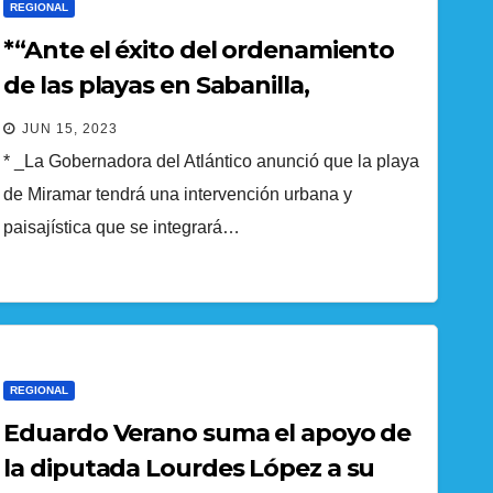
REGIONAL
*“Ante el éxito del ordenamiento
de las playas en Sabanilla,
replicaremos el proyecto en playa
JUN 15, 2023
Miramar”: Elsa Noguera*
* _La Gobernadora del Atlántico anunció que la playa
de Miramar tendrá una intervención urbana y
paisajística que se integrará…
REGIONAL
Eduardo Verano suma el apoyo de
la diputada Lourdes López a su