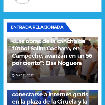
ENTRADA RELACIONADA
REGIONAL
«Las obras de la cancha de
fútbol Salim Gacham, en
Campeche, avanzan en un 56
por ciento”: Elsa Noguera
REGIONAL
MAY 21, 2022
“La gente de Campeche y
Baranoa ya puede
conectarse a internet gratis
en la plaza de la Ciruela y la