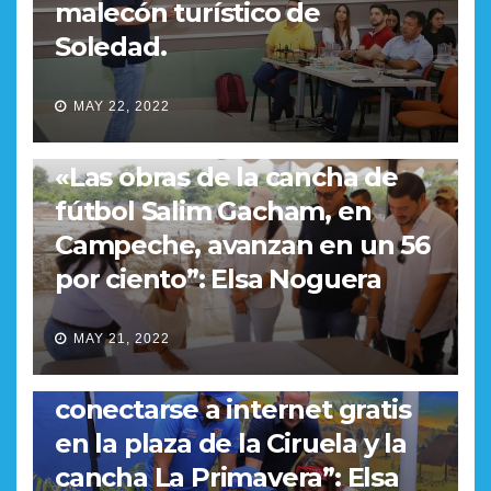
malecón turístico de
Soledad.
MAY 22, 2022
REGIONAL
«Las obras de la cancha de
fútbol Salim Gacham, en
Campeche, avanzan en un 56
por ciento”: Elsa Noguera
REGIONAL
“La gente de Campeche y
MAY 21, 2022
Baranoa ya puede
conectarse a internet gratis
en la plaza de la Ciruela y la
cancha La Primavera”: Elsa