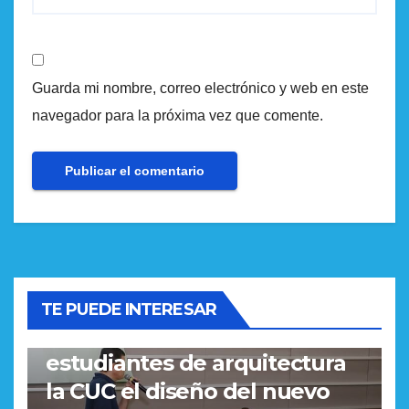
Guarda mi nombre, correo electrónico y web en este
navegador para la próxima vez que comente.
REGIONAL
Alcalde Rodolfo Ucrós,
TE PUEDE INTERESAR
recibió de manos de los
estudiantes de arquitectura
la CUC el diseño del nuevo